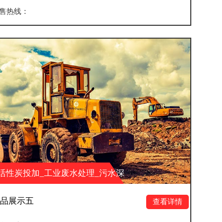
销售热线：
水处理_污水深
活性炭投加_工业废水
科技有限公司
度处理_湖南大业环保科
产品展示八
查看详情