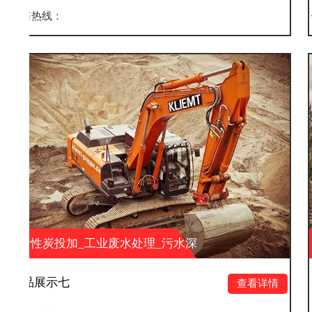
销售热线：
业废水处理_污水深
活性炭投加_工业
环保科技有限公司
度处理_湖南大业环
产品展示六
查看详情