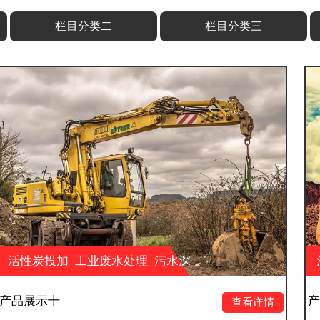
栏目分类二
栏目分类三
废水处理_污水深
活性炭投加_工业废
保科技有限公司
度处理_湖南大业环保
产品展示九
查看详情