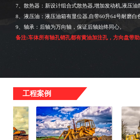
7、散热器：新设计组合式散热器,增加发动机,液压油
8、液压油：液压油箱有显位器,自带60升64号耐磨白
9、轴承：后轴为万向轴，保证后轴始终同心。
备注:车体所有轴孔销孔都有黄油加注孔，方向盘带助
工程案例