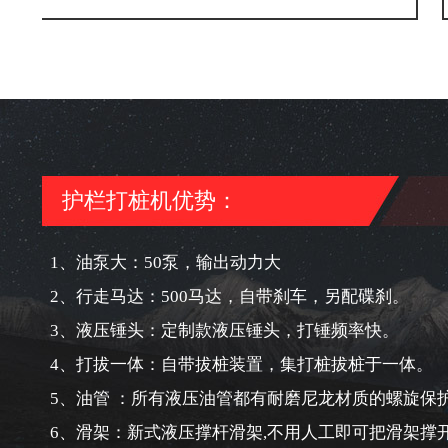
护栏打桩机优势：
1、油泵大：50泵，输出动力大
2、行走马达：500马达，自带刹车，另配碟刹。
3、液压锤头：定制款液压锤头，打锤频率快。
4、打拔一体：自带拔桩装置，集打桩拔桩于一体。
5、油管 ：所有液压油管都有耐磨尼龙材质的螺旋保
6、滑架：新式液压撑杆滑架,不用人工即可把滑架撑