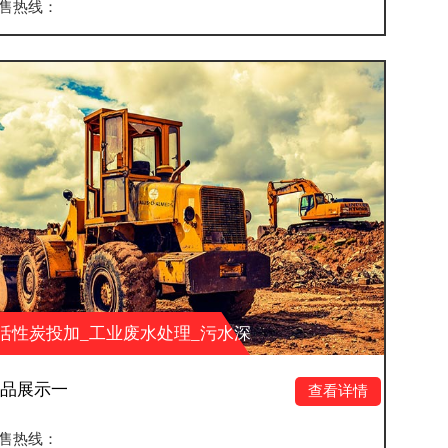
销售热线：
水处理_污水深
活性炭投加_工业废水
科技有限公司
度处理_湖南大业环保科
产品展示四
查看详情
销售热线：