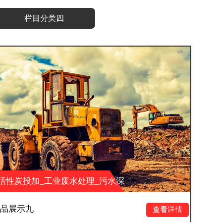
栏目分类四
水处理_污水深
活性炭投加_工业废水
科技有限公司
度处理_湖南大业环保科
产品展示十二
查看详情