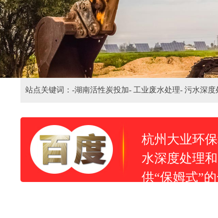
站点关键词：-
湖南活性炭投加-
工业废水处理-
污水深度
杭州大业环保
水深度处理和
供“保姆式”