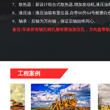
7、散热器：新设计组合式散热器,增加发动机,液压油
8、液压油：液压油箱有显位器,自带60升64号耐磨白
9、轴承：后轴为万向轴，保证后轴始终同心。
备注:车体所有轴孔销孔都有黄油加注孔，方向盘带助
工程案例