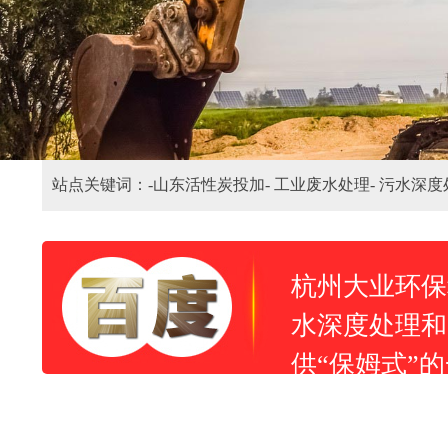
站点关键词：-
山东活性炭投加-
工业废水处理-
污水深度
杭州大业环保
水深度处理和
供“保姆式”