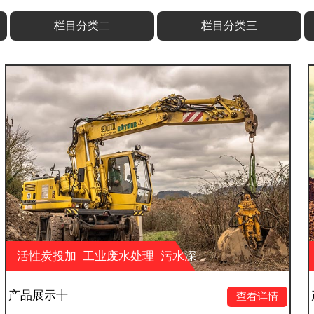
栏目分类二
栏目分类三
废水处理_污水深
活性炭投加_工业废
保科技有限公司
度处理_山东大业环保
产品展示九
查看详情