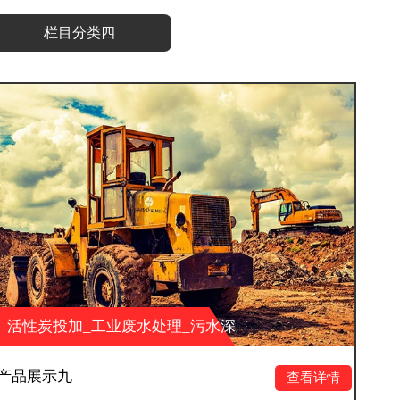
栏目分类四
水处理_污水深
活性炭投加_工业废水
科技有限公司
度处理_山东大业环保科
产品展示十二
查看详情