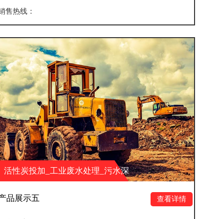
销售热线：
水处理_污水深
活性炭投加_工业废水
科技有限公司
度处理_山东大业环保科
产品展示八
查看详情