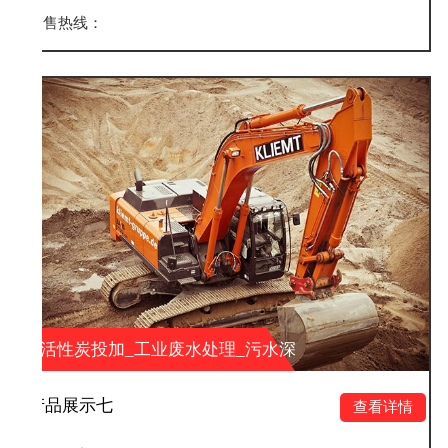
销售热线：
业废水处理_污水深
活性炭投加_工业
环保科技有限公司
度处理_山东大业环
产品展示六
查看详情