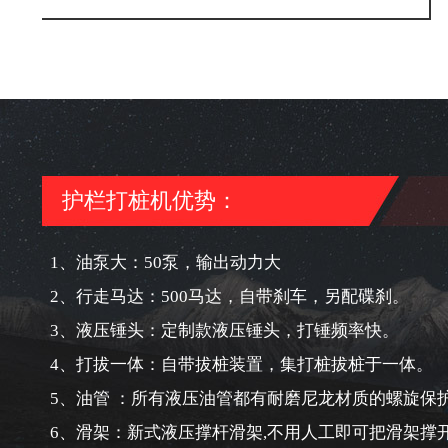
护栏打桩机优势：
1、油泵大：50泵，输出动力大
2、行走马达：500马达，自带刹车，另配碟刹。
3、液压锤头：定制款液压锤头，打锤频率快。
4、打拔一体：自带拔桩装置，集打桩拔桩于一体。
5、油管 ：所有液压油管都有耐磨尼龙材质的螺旋保
6、滑架：新式液压撑杆滑架,不用人工即可把滑架撑