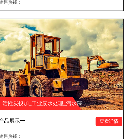
销售热线：
水处理_污水深
活性炭投加_工业废水
科技有限公司
度处理_山东大业环保科
产品展示四
查看详情
销售热线：