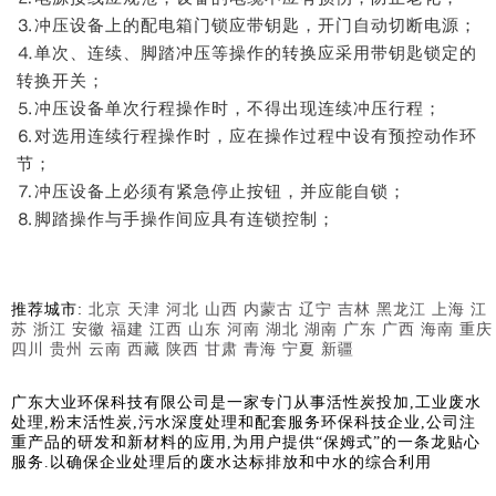
⒊冲压设备上的配电箱门锁应带钥匙，开门自动切断电源；
⒋单次、连续、脚踏冲压等操作的转换应采用带钥匙锁定的
转换开关；
⒌冲压设备单次行程操作时，不得出现连续冲压行程；
⒍对选用连续行程操作时，应在操作过程中设有预控动作环
节；
⒎冲压设备上必须有紧急停止按钮，并应能自锁；
⒏脚踏操作与手操作间应具有连锁控制；
推荐城市:
北京
天津
河北
山西
内蒙古
辽宁
吉林
黑龙江
上海
江
苏
浙江
安徽
福建
江西
山东
河南
湖北
湖南
广东
广西
海南
重庆
四川
贵州
云南
西藏
陕西
甘肃
青海
宁夏
新疆
广东大业环保科技有限公司是一家专门从事活性炭投加,工业废水
处理,粉末活性炭,污水深度处理和配套服务环保科技企业,公司注
重产品的研发和新材料的应用,为用户提供“保姆式”的一条龙贴心
服务.以确保企业处理后的废水达标排放和中水的综合利用